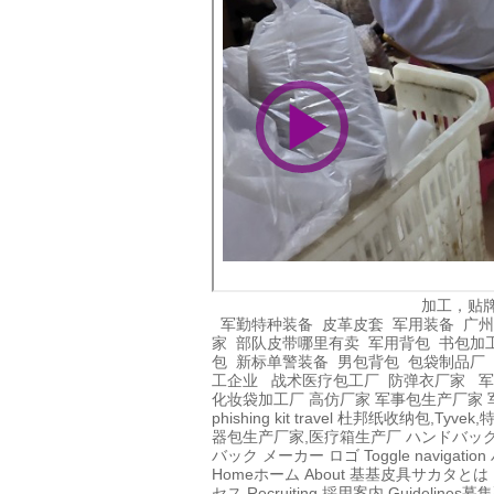
加工，贴
军勤特种装备
皮革皮套
军用装备
广州
家
部队皮带哪里有卖
军用背包
书包加
包
新标单警装备
男包背包
包袋制品厂
工企业
战术医疗包工厂
防弹衣厂家
军
化妆袋加工厂
高仿厂家
军事包生产厂家
phishing kit
travel
杜邦纸收纳包,Tyvek,
器包生产厂家,医疗箱生产厂
ハンドバッ
バック メーカー ロゴ
Toggle navigation
Home
ホーム
About 基基皮具
サカタとは
セス
Recruiting
採用案内
Guidelines
募集