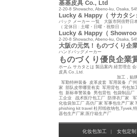
基基皮具 Co., Ltd
2-20-8 Showacho, Abeno-ku, Osaka, 5
Lucky & Happy（ サカ
バック メーカー 一覧 大阪市阿倍野日
（ 定休日 : 土曜・日曜・祝祭日 ）
Lucky & Happy（ Showro
2-20-8 Showacho, Abeno-ku, Osaka, 5
大阪の元気！ものづくり企
ハンドバッグメーカー
ものづくり優良企業賞
ホーム
サカタとは
製品案内
経営理念
会
皮具.Co.,Ltd.
加工，贴
军勤特种装备
皮革皮套
军用装备
广州
家
部队皮带哪里有卖
军用背包
书包加
包
新标单警装备
男包背包
包袋制品厂
工企业
战术医疗包工厂
防弹衣厂家
军
化妆袋加工厂
高仿厂家
军事包生产厂家
phishing kit
travel
杜邦纸收纳包,Tyvek,
器包生产厂家,医疗箱生产厂
化妆包加工
|
女包定制