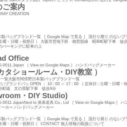
のご案内
y RAY CREATION
本製バッグブランド一覧
［ Google Map で見る ］
流行り廃り のないブ
00 （ 定休日 : 土曜・日曜・祝祭日 ） 大阪市営地下鉄 御堂筋線 昭和町駅下
のパーキングに駐車の上
d Office
45-0011 Japan
［ View on Google Maps ］
ハンドバッグメーカー
カタショールーム・DIY教室 ）
ク メーカー 一覧大阪市阿倍野日本製バッグブランド一覧
ないブランドバッ
OPEN ： 10 : 00 ～ 17 : 00 （ 定休日 : 土
谷町線 文の里駅下車 徒歩9分
wroom・DIY Studio)
45-0011 JapanNext to 基基皮具 Co., Ltd
［ View on Google Maps ］
ハ
メーカー
ハンドバッグメーカー
本製バッグブランド一覧
［ Google Map で見る ］
流行り廃り のないブ
定休日 : 土曜・日曜・祝祭日 ）
CONTACT
個人情報の取扱について