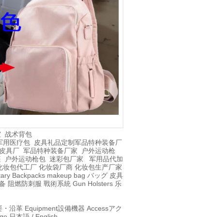
室
战术背包
军用医疗包
皮具礼品定制
军品特种装备厂
皮具厂
军品特种装备厂家
户外运动枪
篷
户外运动枪包
迷彩包厂家
军用品代加
化妆包代工厂
化妆袋厂商
化妆包生产厂家
itary Backpacks
makeup bag
バッグ
皮具
备
阻燃防刺服
戰術系統
Gun Holsters
乐
要・沿革
Equipment
設備機器
Access
アク
age
日本語
/
English