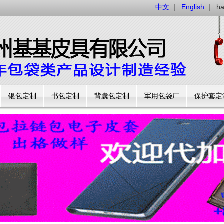
中文
|
English
|
h
银包定制
书包定制
背囊包定制
军用包袋厂
保护套定