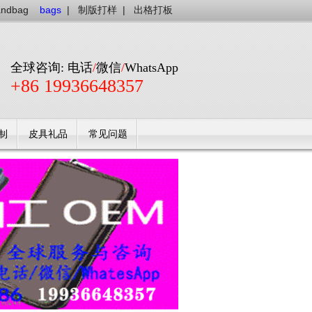
andbag
bags
|
制版打样
|
出格打板
全球咨询: 电话
/
微信
/
WhatsApp
+86 19936648357
制
皮具礼品
常见问题