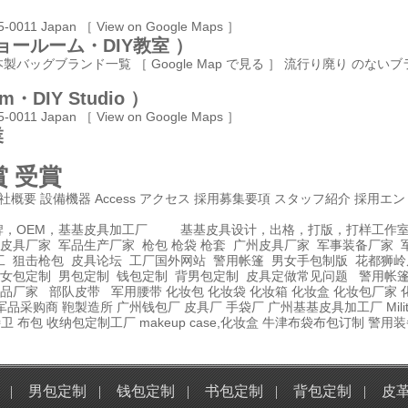
45-0011 Japan
［ View on Google Maps ］
タショールーム・DIY教室 ）
本製バッグブランド一覧
［ Google Map で見る ］
流行り廃り のないブ
om・DIY Studio ）
45-0011 Japan
［ View on Google Maps ］
業
 受賞
社概要
設備機器
Access
アクセス
採用募集要項
スタッフ紹介
採用エン
牌，OEM，基基皮具加工厂
基基皮具设计，出格，打版，打样工作
皮具厂家
军品生产厂家
枪包 枪袋 枪套
广州皮具厂家
军事装备厂家
工
狙击枪包
皮具论坛
工厂国外网站
警用帐篷
男女手包制版
花都狮岭
女包定制
男包定制
钱包定制
背男包定制
皮具定做常见问题
警用帐
品厂家
部队皮带
军用腰带
化妆包
化妆袋
化妆箱
化妆盒
化妆包厂家
军品采购商
鞄製造所
广州钱包厂
皮具厂
手袋厂
广州基基皮具加工厂
Mil
特卫
布包
收纳包定制工厂
makeup case,化妆盒
牛津布袋布包订制
警用装
|
男包定制
|
钱包定制
|
书包定制
|
背包定制
|
皮