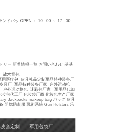
ランドバッ
OPEN ： 10 : 00 ～ 17 : 00
トリー
新着情報一覧
お問い合わせ
基基
室
战术背包
军用医疗包
皮具礼品定制
军品特种装备厂
皮具厂
军品特种装备厂家
户外运动枪
篷
户外运动枪包
迷彩包厂家
军用品代加
化妆包代工厂
化妆袋厂商
化妆包生产厂家
itary Backpacks
makeup bag
バッグ
皮具
备
阻燃防刺服
戰術系統
Gun Holsters
乐
革皮套定制
|
军用包袋厂