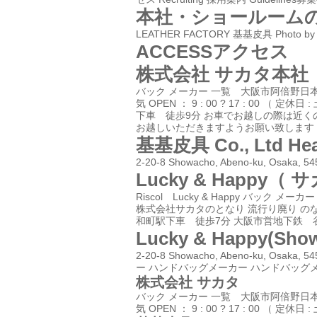
本社・ショールーム
LEATHER FACTORY 基基皮具
Photo b
ACCESS
アクセス
株式会社 サカタ
本社
バック メーカー 一覧 大阪市阿倍野日
気 OPEN ： 9 : 00 ? 17 : 
下車 徒歩9分 お車でお越しの際は近く
お越しいただきますようお願い致します
基基皮具 Co., Ltd
Hea
2-20-8 Showacho, Abeno-ku, Osaka, 5
Lucky & Happy
（ サ
Riscol Lucky & Happy バッ
株式会社サカタのとなり
流行り廃り の
和町駅下車 徒歩7分 大阪市営地下鉄 
Lucky & Happy
(Sho
2-20-8 Showacho, Abeno-ku, Osaka, 5
ー
ハンドバッグメーカー
ハンドバッグ
株式会社 サカタ
バック メーカー 一覧 大阪市阿倍野日
気 OPEN ： 9 : 00 ? 17 : 00 （ 