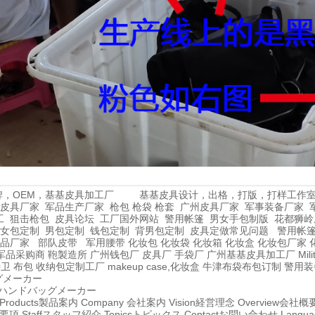
牌，OEM，基基皮具加工厂
基基皮具设计，出格，打版，打样工作
皮具厂家
军品生产厂家
枪包 枪袋 枪套
广州皮具厂家
军事装备厂家
工
狙击枪包
皮具论坛
工厂国外网站
警用帐篷
男女手包制版
花都狮岭
女包定制
男包定制
钱包定制
背男包定制
皮具定做常见问题
警用帐
品厂家
部队皮带
军用腰带
化妆包
化妆袋
化妆箱
化妆盒
化妆包厂家
军品采购商
鞄製造所
广州钱包厂
皮具厂
手袋厂
广州基基皮具加工厂
Mil
特卫
布包
收纳包定制工厂
makeup case,化妆盒
牛津布袋布包订制
警用装
グメーカー
ハンドバッグメーカー
Products
製品案内
Company
会社案内
Vision
経営理念
Overview
会社概
要項
Staff
スタッフ紹介
Topics
トピックス
Contact
お問い合わせ
Langu