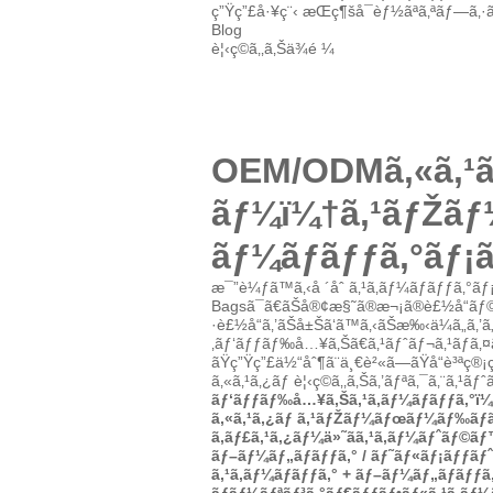
ç”Ÿç”£å·¥ç¨‹
æŒç¶šå¯èƒ½ãªã‚ªãƒ—ã‚·
Blog
è¦‹ç©ã‚‚ã‚Šä¾é ¼
OEM/ODMã‚«ã‚¹ã‚
ãƒ¼ï¼†ã‚¹ãƒŽãƒ
ãƒ¼ãƒãƒƒã‚°ãƒ
æ¯”è¼ƒã™ã‚‹å ´åˆ
ã‚¹ã‚­ãƒ¼ãƒãƒƒã‚°
Bagsã¯ã€ãŠå®¢æ§˜ã®æ¬¡ã®è£½å“ãƒ
·è£½å“ã‚’ãŠå±Šã‘ã™ã‚‹ãŠæ‰‹ä¼ã„ã
‚ãƒ‘ãƒƒãƒ‰å…¥ã‚Šã€ã‚¹ãƒˆãƒ¬ã‚¹ãƒã‚
ãŸç”Ÿç”£ä½“åˆ¶ã¨ä¸€è²«ã—ãŸå“è³ªç®¡ç
ã‚«ã‚¹ã‚¿ãƒ è¦‹ç©ã‚‚ã‚Šã‚’ãƒªã‚¯ã‚¨ã‚¹ãƒˆ
ãƒ‘ãƒƒãƒ‰å…¥ã‚Šã‚¹ã‚­ãƒ¼ãƒãƒƒã‚°ï¼
ã‚«ã‚¹ã‚¿ãƒ ã‚¹ãƒŽãƒ¼ãƒœãƒ¼ãƒ‰ãƒã
ã‚­ãƒ£ã‚¹ã‚¿ãƒ¼ä»˜ãã‚¹ã‚­ãƒ¼ãƒˆãƒ©ã
ãƒ–ãƒ¼ãƒ„ãƒãƒƒã‚° / ãƒ˜ãƒ«ãƒ¡ãƒƒãƒˆ
ã‚¹ã‚­ãƒ¼ãƒãƒƒã‚° + ãƒ–ãƒ¼ãƒ„ãƒãƒƒã