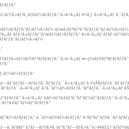
ãƒãƒƒã‚°
 ãƒ¡ãƒƒã‚»ãƒ³ã‚¸ãƒ£ãƒ¼ãƒãƒƒã‚°
ã‚«ã‚¹ã‚¿ãƒ è²¡å¸ƒ
ã‚«ã‚¹ã‚¿ãƒ ã‚¯ãƒ­
‚±ãƒ¼ãƒãƒƒã‚°ãƒ¡ãƒ¼ã‚«ãƒ¼
ãƒœã‚¦ãƒªãƒ³ã‚°ãƒãƒƒã‚°ãƒ¡ãƒ¼ã‚«ãƒ¼
‚¹ã‚¿ãƒ ãƒã‚¹ã‚±ãƒƒãƒˆãƒœãƒ¼ãƒ«ãƒãƒƒã‚°
ã‚«ã‚¹ã‚¿ãƒ ãƒãƒ¬ãƒ¼ã
¼ãƒãƒƒã‚°ãƒ¡ãƒ¼ã‚«ãƒ¼
‚°
‡ãƒƒã‚«ãƒ¼ãƒ©ãƒ³ãƒãƒãƒƒã‚°
ã‚«ã‚¹ã‚¿ãƒ æ–­ç†±ãƒ©ãƒ³ãƒãƒãƒƒã‚°
ƒƒã‚°
ãƒ„ãƒ¼ãƒ«ãƒãƒƒã‚°
ƒ—ãƒˆãƒƒãƒ—ãƒãƒƒã‚¯ãƒ‘ãƒƒã‚¯
ã‚«ã‚¹ã‚¿ãƒ å·¾ç€ãƒãƒƒã‚¯ãƒ‘ãƒƒã
¯ãƒ‘ãƒƒã‚¯
ã‚«ã‚¹ã‚¿ãƒ ã‚¹ã‚¯ãƒ¼ãƒ«ãƒãƒƒã‚¯ãƒ‘ãƒƒã‚¯
ã‚«ã‚¹ã‚¿ãƒ ãŠ
ãƒˆãƒãƒƒã‚°
ã‚«ã‚¹ã‚¿ãƒ ã‚­ãƒ«ãƒ†ã‚£ãƒ³ã‚°ãƒˆãƒ¼ãƒˆãƒãƒƒã‚°
ã‚«ã‚¹ã
·ãƒ†ã‚£ãƒˆãƒ¼ãƒˆãƒãƒƒã‚°
ãƒ“ãƒ¼ãƒãƒãƒƒã‚°
ã‚¯ãƒ¼ãƒ©ãƒ¼ãƒãƒƒã‚°
ã‚³ãƒ³ãƒˆãƒ©ã‚¯ãƒˆãƒãƒ
ªãƒ—ã‚·ãƒ§ãƒ³
ã‚¹ãƒ—ãƒ©ã‚¤ã‚·ãƒ³ã‚°ãƒ—ãƒ­ã‚»ã‚¹
è¡¨é¢å‡¦ç†
ãƒãƒ¼ãƒ