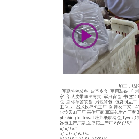
加工，贴
军勤特种装备
皮革皮套
军用装备
广州
家
部队皮带哪里有卖
军用背包
书包加
包
新标单警装备
男包背包
包袋制品厂
工企业
战术医疗包工厂
防弹衣厂家
军
化妆袋加工厂
高仿厂家
军事包生产厂家
phishing kit
travel
杜邦纸收纳包,Tyvek,
器包生产厂家,医疗箱生产厂
ãƒãƒƒã‚°
ãƒãƒƒã‚°
ãƒ¡ãƒ‹ãƒ¥ãƒ¼
ãƒãƒƒã‚°
ãƒ¡ãƒ‹ãƒ¥ãƒ¼