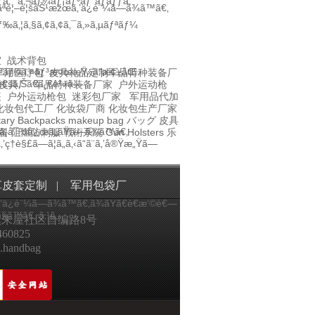
ƒã‚°
ã‚¬ãƒ¼ãƒ¡ãƒ³ãƒˆãƒãƒƒã‚°
šçš„ãªè¦–è¦šåŠ¹æžœã‚’ä¿è¨¼ã—ã¾ã™ã€‚
‰ã‚¦ã‚§ã‚¢ã‚¢ã‚¯ã‚»ã‚µãƒªãƒ¼
室
战术背包
ã‚¤ãƒ³ãƒ©ã‚¤ãƒ³æ¤œæŸ»ã¨æ¢±åŒ…
军用医疗包
皮具礼品定制
军品特种装备厂
€šã‚Šã€ä¸€è²«ã—
皮具厂
军品特种装备厂家
户外运动枪
篷
户外运动枪包
迷彩包厂家
军用品代加
化妆包代工厂
化妆袋厂商
化妆包生产厂家
itary Backpacks
makeup bag
バッグ
皮具
›ã¦å¯¾å¿œã„ãŸã—ã¾ã™ã€‚
备
阻燃防刺服
戰術系統
Gun Holsters
乐
’ç†è§£ã—ã¦ã„ã‚‹ã“ã¨ã‚’å®Ÿæ„Ÿã—
革皮套定制
|
军用包袋厂
‚’ä¿è¨¼ã—ã¾ã™ã€‚ã¾ãŸã€è€æ‘©è€—
šã§ã™ã€‚
ã‚¹ã‚­
朱屋社区自编路8号
60825
.handbag