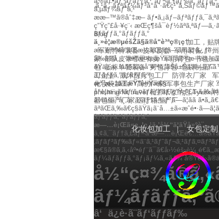
ã‚®ãƒ•ãƒˆãƒãƒƒã‚°
ãƒ¬ã‚¶ãƒ¼ã‚°ãƒƒã‚º
‚ã‚¹ã‚¯ãƒªãƒ¼ãƒ³å°åˆ·ã€ç¹”ã‚Šãƒ©ãƒ™ã
ã‚µãƒ¼ãƒ“ã‚¹
ææ–™ã®åˆ‡æ–­
ãƒ•ã‚¡ãƒ–ãƒªãƒƒã‚¯ã‚
ç”Ÿç”£å·¥ç¨‹
æŒç¶šå¯èƒ½ãªã‚ªãƒ—ã‚·
ãƒãƒƒã‚°ãƒãƒƒã‚°
Blog
ä¸»è¦æ®µéšŽã§ã®å“è³ªç®¡ç†
加工，贴
æ¬ é™¥å“ãŒæ¼ã‚Œã¦ã—ã¾ã†å¿ƒé…
军勤特种装备
皮革皮套
军用装备
广州
å‰ã®å…¨æ•°æ¤œæŸ»ã‚’å®Ÿæ–½ã—ã¦ã
家
部队皮带哪里有卖
军用背包
书包加
ãŸä¿¡é ¼ã§ãã‚‹å“è³ªã‚’ãŠå±Šã‘ã—ã¾ã
包
新标单警装备
男包背包
包袋制品厂
ãƒãƒƒã‚°ãƒãƒƒã‚°
工企业
战术医疗包工厂
防弹衣厂家
军
æ³¨æ–‡ã®æŸ”è»Ÿæ€§
化妆袋加工厂
高仿厂家
军事包生产厂家
å°è¦æ¨¡ãªãƒ‘ã‚¤ãƒ­ãƒƒãƒˆç”Ÿç”£ã‹ã‚‰å
phishing kit
travel
杜邦纸收纳包,Tyvek,
ã¾ãšã¯å¸‚å ´ã‚’ãƒ†ã‚¹ãƒˆã—ã¦ãã ã•
器包生产厂家,医疗箱生产厂
ãªãŒã‚‰ã€ç§ãŸã¡ã¨å…±ã«æˆé•·ã—ã¦ã
ãƒãƒƒã‚°ãƒãƒƒã‚°
æ—…è¡Œã«ç„¦ç‚¹ã‚’å½“ã¦ãŸå»ºè¨­
化妆包加工
|
女包定制
ã‚¢ã‚¯ãƒ†ã‚£ãƒ–ãªæ—…è¡Œè€…ã®ãŸã‚ã
‚ãƒãƒ³ãƒ‰ãƒ«ã¨ã‚¹ãƒˆãƒ¬ã‚¹ãƒã‚¤ãƒ³ã
æ€§ã®ã‚ã‚‹åº•éƒ¨ã¯ã€å›½éš›è¼¸é€ã‚„æ€¥ã
ãƒ¼ãƒãƒƒã‚°ãƒ¡ãƒ¼ã‚«ãƒ¼
å®Ÿéš›ã®ä
å½“ç¤¾ã®ã‚«ã‚
ãƒ¼ãƒãƒƒã‚°ã
â‘ ä¿è­·ã¨ãƒ‘ãƒƒãƒ‰