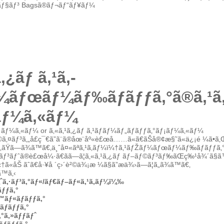
ãƒ§ãƒ³
Bagsã®ãƒ¬ãƒ“ãƒ¥ãƒ¼
¿ãƒ ã‚¹ã‚­
¼ãƒœãƒ¼ãƒ‰ãƒãƒƒã‚°ã®ã‚¹ã‚
¡ãƒ¼ã‚«ãƒ¼
ãƒ¡ãƒ¼ã‚«ãƒ¼
or
ã‚«ã‚¹ã‚¿ãƒ ã‚¹ãƒãƒ¼ãƒ„ãƒãƒƒã‚°ãƒ¡ãƒ¼ã‚«ãƒ¼
©ã‚¤ãƒ³ã‚„å­£ç¯€ã”ã¨ã®åœ¨åº«è£œå……ã«ã€ãŠå®¢æ§˜ã«ä¿¡é ¼ã•
‚’ã„ãŸã—ã¾ã™ã€‚ä¸ˆå¤«ãªã‚¹ã‚­ãƒ¼ï¼†ã‚¹ãƒŽãƒ¼ãƒœãƒ¼ãƒ‰ãƒãƒƒã‚°
¤ãƒ³ãƒˆã®è£œå¼·ã€ãã—ã¦ã‚«ã‚¹ã‚¿ãƒ ãƒ–ãƒ©ãƒ³ãƒ‰ãŒç‰¹å¾´ã
†ã«åŠ ãˆã€å·¥å ´ç›´è²©ä¾¡æ ¼ã§ã”æä¾›ã—ã¦ã„ã¾ã™ã€‚
ã™ã‚‹
ˆã‚·ãƒ³ã‚°ãƒ«/ãƒ€ãƒ–ãƒ«ã‚¹ã‚­ãƒ¼ï¼‰
ƒƒã‚°
ƒ™ãƒ«ãƒãƒƒã‚°
ãƒãƒƒã‚°
‚°ã‚»ãƒƒãƒˆ