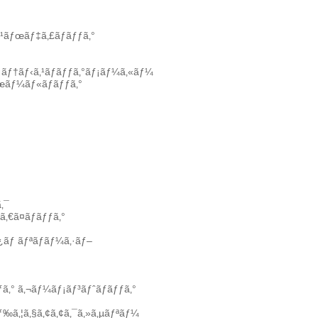
ã‚¹ãƒœãƒ‡ã‚£ãƒãƒƒã‚°
ãƒ†ãƒ‹ã‚¹ãƒãƒƒã‚°ãƒ¡ãƒ¼ã‚«ãƒ¼
ƒœãƒ¼ãƒ«ãƒãƒƒã‚°
‚¯
ã‚€ã¤ãƒãƒƒã‚°
‚¿ãƒ ãƒªãƒãƒ¼ã‚·ãƒ–
ƒã‚°
ã‚¬ãƒ¼ãƒ¡ãƒ³ãƒˆãƒãƒƒã‚°
‰ã‚¦ã‚§ã‚¢ã‚¢ã‚¯ã‚»ã‚µãƒªãƒ¼