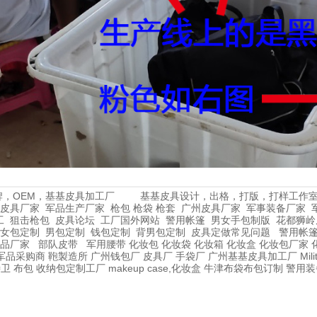
牌，OEM，基基皮具加工厂
基基皮具设计，出格，打版，打样工作
皮具厂家
军品生产厂家
枪包 枪袋 枪套
广州皮具厂家
军事装备厂家
工
狙击枪包
皮具论坛
工厂国外网站
警用帐篷
男女手包制版
花都狮岭
女包定制
男包定制
钱包定制
背男包定制
皮具定做常见问题
警用帐
品厂家
部队皮带
军用腰带
化妆包
化妆袋
化妆箱
化妆盒
化妆包厂家
军品采购商
鞄製造所
广州钱包厂
皮具厂
手袋厂
广州基基皮具加工厂
Mil
特卫
布包
收纳包定制工厂
makeup case,化妆盒
牛津布袋布包订制
警用装