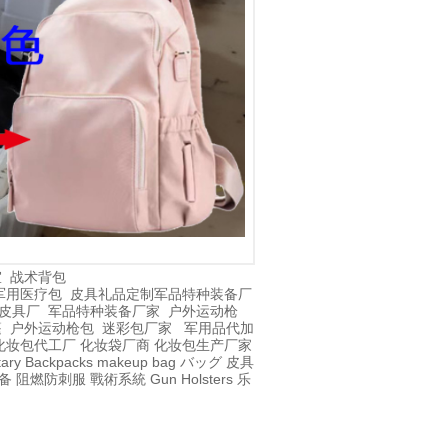
室
战术背包
军用医疗包
皮具礼品定制
军品特种装备厂
皮具厂
军品特种装备厂家
户外运动枪
篷
户外运动枪包
迷彩包厂家
军用品代加
化妆包代工厂
化妆袋厂商
化妆包生产厂家
itary Backpacks
makeup bag
バッグ
皮具
备
阻燃防刺服
戰術系統
Gun Holsters
乐