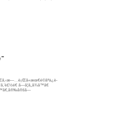
­
ã‚Œã‚‹æ—…è¡Œã«æœ€é©ãªä¿è­
ã‚’è£½é€ ã—ã¦ã„ã¾ã™ã€
§ã™ã€‚å®‰å®šã—