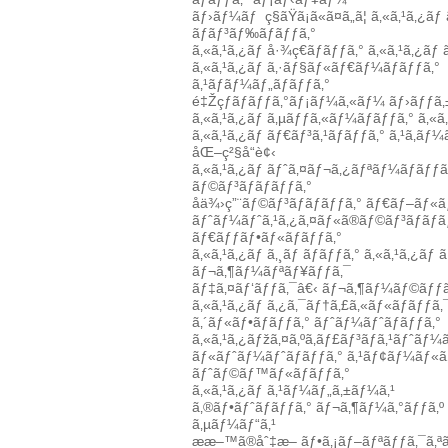
ãƒ›ãƒ¼ãƒ
ç§ãŸã¡ã«ã¤ã„ã¦
ã‚«ã‚¹ã‚¿ãƒ 
ãƒãƒ³ãƒ‰ãƒãƒƒã‚°
ã‚«ã‚¹ã‚¿ãƒ å·¾ç€ãƒãƒƒã‚°
ã‚«ã‚¹ã‚¿ãƒ
ã‚«ã‚¹ã‚¿ãƒ ã‚·ãƒ§ãƒ«ãƒ€ãƒ¼ãƒãƒƒã‚°
ã‚¹ãƒãƒ¼ãƒ„ãƒãƒƒã‚°
é‡Žçƒãƒãƒƒã‚°ãƒ¡ãƒ¼ã‚«ãƒ¼
ãƒ›ãƒƒã
ã‚«ã‚¹ã‚¿ãƒ ã‚µãƒƒã‚«ãƒ¼ãƒãƒƒã‚°
ã‚«ã
ã‚«ã‚¹ã‚¿ãƒ ãƒ€ãƒ³ã‚¹ãƒãƒƒã‚°
ã‚¹ã‚­ãƒ
åŒ–ç²§å“è¢‹
ã‚«ã‚¹ã‚¿ãƒ ãƒˆã‚¤ãƒ¬ã‚¿ãƒªãƒ¼ãƒãƒƒã
ãƒ©ãƒ³ãƒãƒãƒƒã‚°
å­ä¾›ç”¨ãƒ©ãƒ³ãƒãƒãƒƒã‚°
ãƒ€ãƒ–ãƒ«ãƒ
ãƒˆãƒ¼ãƒˆã‚¹ã‚¿ã‚¤ãƒ«ã®ãƒ©ãƒ³ãƒãƒã
ãƒ€ãƒƒãƒ•ãƒ«ãƒãƒƒã‚°
ã‚«ã‚¹ã‚¿ãƒ ã‚¸ãƒ ãƒãƒƒã‚°
ã‚«ã‚¹ã‚¿ãƒ 
ãƒ¬ã‚¶ãƒ¼ãƒªãƒ¥ãƒƒã‚¯
ãƒ‡ã‚¤ãƒ‘ãƒƒã‚¯â€‹
ãƒ¬ã‚¶ãƒ¼ãƒ©ãƒƒã
ã‚«ã‚¹ã‚¿ãƒ ã‚¿ã‚¯ãƒ†ã‚£ã‚«ãƒ«ãƒãƒƒã‚
ã‚´ãƒ«ãƒ•ãƒãƒƒã‚°
ãƒˆãƒ¼ãƒˆãƒãƒƒã‚°
ã‚«ã‚¹ã‚¿ãƒžã‚¤ã‚ºã‚­ãƒ£ãƒ³ãƒã‚¹ãƒˆãƒ¼
ãƒ«ãƒˆãƒ¼ãƒˆãƒãƒƒã‚°
ã‚¹ãƒ¢ãƒ¼ãƒ«ã‚
ãƒˆãƒ©ãƒ™ãƒ«ãƒãƒƒã‚°
ã‚«ã‚¹ã‚¿ãƒ ã‚¹ãƒ¼ãƒ„ã‚±ãƒ¼ã‚¹
ã‚®ãƒ•ãƒˆãƒãƒƒã‚°
ãƒ¬ã‚¶ãƒ¼ã‚°ãƒƒã‚º
ã‚µãƒ¼ãƒ“ã‚¹
ææ–™ã®åˆ‡æ–­
ãƒ•ã‚¡ãƒ–ãƒªãƒƒã‚¯ã‚